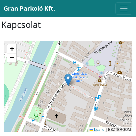
Gran Parkoló Kft.
Kapcsolat
+
−
Leaflet
|
ESZTERGOM