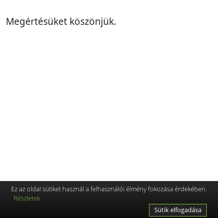
Megértésüket köszönjük.
Ez az oldal sütiket használ a felhasználói élmény fokozása érdekében.
Részletek
Sütik elfogadása